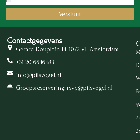
Verstuur
Contactgegevens
O
Gerard Douplein 14, 1072 VE Amsterdam
M
+31 20 6646483
D
info@pilsvogel.nl
W
Groepsreservering: rsvp@pilsvogel.nl
D
Vr
Z
Z