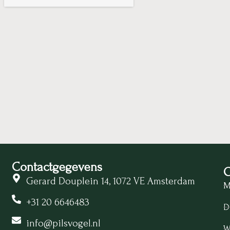
Contactgegevens
O
Gerard Douplein 14, 1072 VE Amsterdam
M
+31 20 6646483
D
info@pilsvogel.nl
W