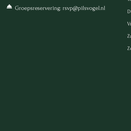
Groepsreservering: rsvp@pilsvogel.nl
D
Vr
Z
Z